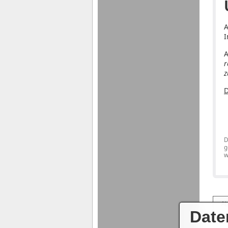
A
I
A
r
z
D
D
g
w
Date