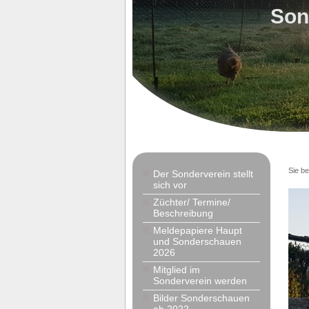
Son
Sie be
Der Sonderverein stellt
sich vor
Züchter/ Termine/
Beschreibung
Meldepapiere Haupt
und Sonderschauen
2026
Mitglied im
Sonderverein werden
Bilder Sonderschauen