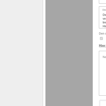
Dir
Den o
Hier