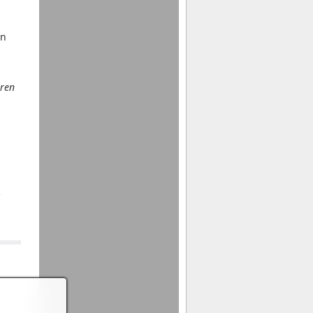
en
aren