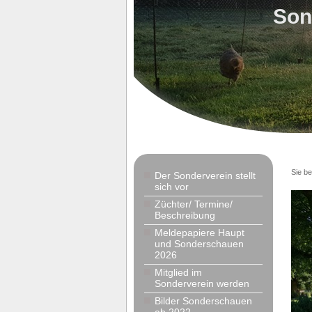
Son
Sie be
Der Sonderverein stellt
sich vor
Züchter/ Termine/
Beschreibung
Meldepapiere Haupt
und Sonderschauen
2026
Mitglied im
Sonderverein werden
Bilder Sonderschauen