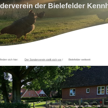
derverein der Bielefelder Kenn
finden sich hier:
Der Sonderverein stellt sich vor
/
Bielefelder weltweit