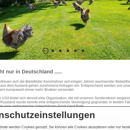
ht nur in Deutschland .....
.. erfreuen sich die Bielefelder Kennhühner seit einigen Jahren wachsender Beliebthe
 aus dem Ausland gehen zunehmend Anfragen ein. Entsprechend werden von uns
ern europaweit immer mehr Bruteier versendet.
n USA bildet sich derzeit eine Organisation, die mit unserem Sonderverein verglei
In Russland wurde bereits eine entsprechende Vereinigung gegründet. In beiden Fäl
gte eine umfangreiche Unterstützung durch Gerd Roth.
nschutzeinstellungen
onderverein übernimmt keine Haftung für die Inhalte externer Links. Sollten diese
te Verstöße wie Hassrede, Hetze, Aufrufe zu Straftaten oder Gewalt enthalten, bitten
nen entsprechenden Hinweis. Der betreffende Link wird dann unverzüglich und
erruflich gelöscht.
bsite werden Cookies genutzt. Sie können alle Cookies akzeptieren oder nur best