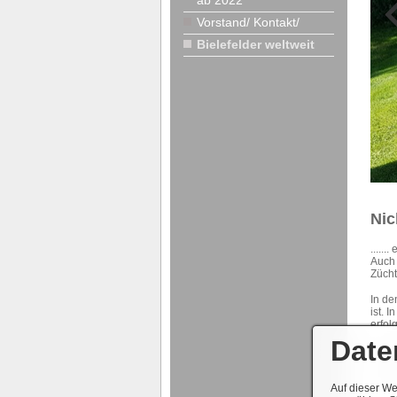
ab 2022
Vorstand/ Kontakt/
Bielefelder weltweit
Nic
.....
Auch
Zücht
In de
ist. 
erfol
Date
Der S
Inhal
um ei
unwid
Auf dieser We