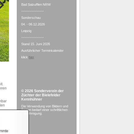
Bad Salzufflen NRW
-------------------
Sonderschau
04. - 06.12.2026
Leipzig
-------------------
Stand 15. Juni 2026
Ausführlicher Terminkalender
klick
hier
it.
eren
© 2026
Sonderverein der
Züchter der Bielefelder
Kennhühner
chbar
len
Die Verwendung von Bildern und
Texten bedarf einer schriftlichen
Genehmigung.
 wir
immte